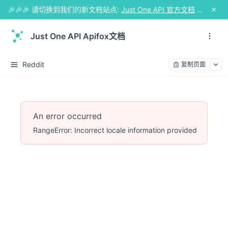
🎉🎉🎉 请切换到我们的新文档站点:
Just One API 官方文档
🎉🎉🎉
Just One API Apifox文档
Reddit
复制页面
An error occurred
RangeError: Incorrect locale information provided